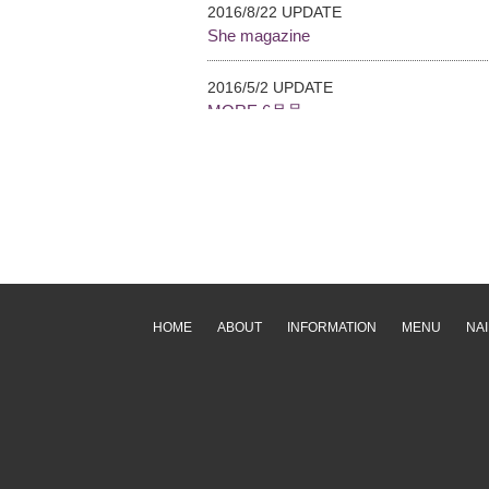
2016/8/22 UPDATE
She magazine
2016/5/2 UPDATE
MORE 6月号
2015/12/30 UPDATE
Ranzuki 2月号
2015/12/30 UPDATE
bea’sUP 12月号
2015/11/2 UPDATE
HOME
ABOUT
INFORMATION
MENU
NAI
GISELe12月号
2015/8/28 UPDATE
NAIL MAX 10月号
2015/8/13 UPDATE
SALON GIRL