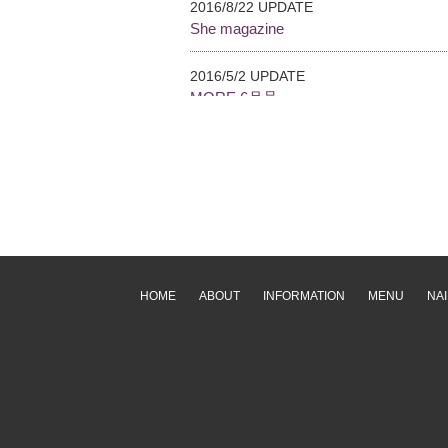
2016/8/22 UPDATE
She magazine
2016/5/2 UPDATE
MORE 6月号
2015/12/30 UPDATE
Ranzuki 2月号
2015/12/30 UPDATE
bea’sUP 12月号
2015/11/2 UPDATE
HOME
ABOUT
INFORMATION
MENU
NAI
GISELe12月号
2015/8/28 UPDATE
NAIL MAX 10月号
2015/8/13 UPDATE
SALON GIRL