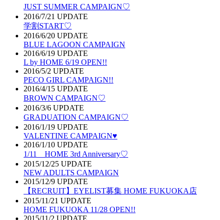
JUST SUMMER CAMPAIGN♡
2016/7/21 UPDATE
学割START♡
2016/6/20 UPDATE
BLUE LAGOON CAMPAIGN
2016/6/19 UPDATE
L by HOME 6/19 OPEN!!
2016/5/2 UPDATE
PECO GIRL CAMPAIGN!!
2016/4/15 UPDATE
BROWN CAMPAIGN♡
2016/3/6 UPDATE
GRADUATION CAMPAIGN♡
2016/1/19 UPDATE
VALENTINE CAMPAIGN♥︎
2016/1/10 UPDATE
1/11 HOME 3rd Anniversary♡
2015/12/25 UPDATE
NEW ADULTS CAMPAIGN
2015/12/9 UPDATE
【RECRUIT】EYELIST募集 HOME FUKUOKA店
2015/11/21 UPDATE
HOME FUKUOKA 11/28 OPEN!!
2015/11/2 UPDATE