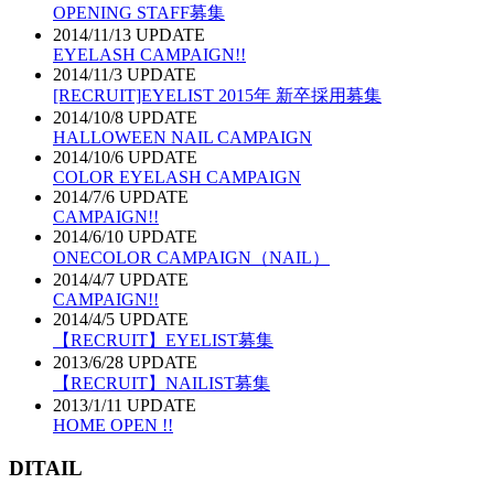
OPENING STAFF募集
2014/11/13 UPDATE
EYELASH CAMPAIGN!!
2014/11/3 UPDATE
[RECRUIT]EYELIST 2015年 新卒採用募集
2014/10/8 UPDATE
HALLOWEEN NAIL CAMPAIGN
2014/10/6 UPDATE
COLOR EYELASH CAMPAIGN
2014/7/6 UPDATE
CAMPAIGN!!
2014/6/10 UPDATE
ONECOLOR CAMPAIGN（NAIL）
2014/4/7 UPDATE
CAMPAIGN!!
2014/4/5 UPDATE
【RECRUIT】EYELIST募集
2013/6/28 UPDATE
【RECRUIT】NAILIST募集
2013/1/11 UPDATE
HOME OPEN !!
DITAIL