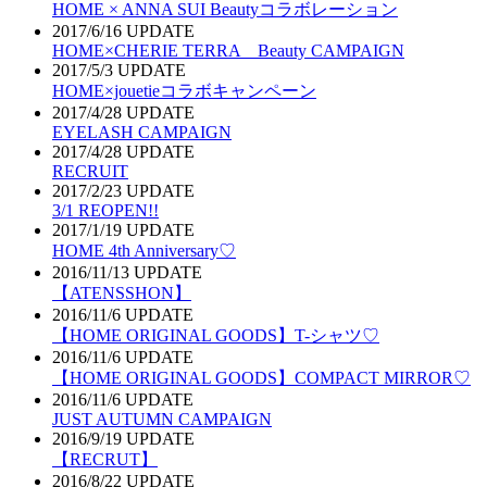
HOME × ANNA SUI Beautyコラボレーション
2017/6/16 UPDATE
HOME×CHERIE TERRA Beauty CAMPAIGN
2017/5/3 UPDATE
HOME×jouetieコラボキャンペーン
2017/4/28 UPDATE
EYELASH CAMPAIGN
2017/4/28 UPDATE
RECRUIT
2017/2/23 UPDATE
3/1 REOPEN!!
2017/1/19 UPDATE
HOME 4th Anniversary♡
2016/11/13 UPDATE
【ATENSSHON】
2016/11/6 UPDATE
【HOME ORIGINAL GOODS】T-シャツ♡
2016/11/6 UPDATE
【HOME ORIGINAL GOODS】COMPACT MIRROR♡
2016/11/6 UPDATE
JUST AUTUMN CAMPAIGN
2016/9/19 UPDATE
【RECRUT】
2016/8/22 UPDATE