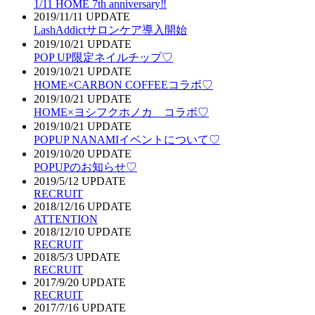
1/11 HOME 7th anniversary‼︎
2019/11/11 UPDATE
LashAddictサロンケア導入開始
2019/10/21 UPDATE
POP UP限定ネイルチップ♡
2019/10/21 UPDATE
HOME×CARBON COFFEEコラボ♡
2019/10/21 UPDATE
HOME×ヨシフクホノカ コラボ♡
2019/10/21 UPDATE
POPUP NANAMIイベントについて♡
2019/10/20 UPDATE
POPUPのお知らせ♡
2019/5/12 UPDATE
RECRUIT
2018/12/16 UPDATE
ATTENTION
2018/12/10 UPDATE
RECRUIT
2018/5/3 UPDATE
RECRUIT
2017/9/20 UPDATE
RECRUIT
2017/7/16 UPDATE