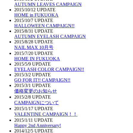
AUTUMN LEAVES CAMPAIGN
2015/10/12 UPDATE
HOME in FUKUOKA
2015/10/7 UPDATE
HALLOWEEN CAMPAIGN!!
2015/8/31 UPDATE
AUTUMN EYELASH CAMPAIGN
2015/8/28 UPDATE
NAIL MAX 10月号
2015/7/20 UPDATE
HOME IN FUKUOKA
2015/5/9 UPDATE
EYELASH COLOR CAMPAIGN!!
2015/3/2 UPDATE
GO FOR IT!! CAMPAIGN!!
2015/3/1 UPDATE
価格変更のお知らせ
2015/2/8 UPDATE
CAMPAIGNについて
2015/1/17 UPDATE
VALENTINE CAMPAIGN！！
2015/1/11 UPDATE
Happy 2nd Anniversary!
2014/12/5 UPDATE