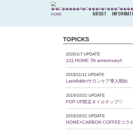
ABOUT
INFORMAT
TOPICKS
2020/1/7 UPDATE
1/11 HOME 7th anniversary‼︎
2019/11/11 UPDATE
LashAddictサロンケア導入開始
2019/10/21 UPDATE
POP UP限定ネイルチップ♡
2019/10/21 UPDATE
HOME×CARBON COFFEEコラ