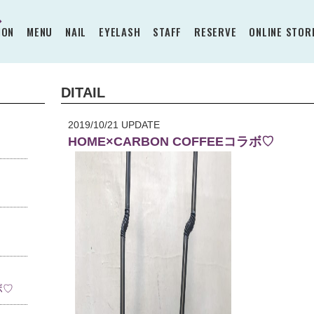
ION
MENU
NAIL
EYELASH
STAFF
RESERVE
ONLINE STOR
DITAIL
2019/10/21 UPDATE
HOME×CARBON COFFEEコラボ♡
ボ♡