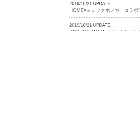
2019/10/21 UPDATE
HOME×ヨシフクホノカ コラボ
2019/10/21 UPDATE
POPUP NANAMIイベントにつ
2019/10/20 UPDATE
POPUPのお知らせ♡
2019/5/12 UPDATE
RECRUIT
2018/12/16 UPDATE
ATTENTION
2018/12/10 UPDATE
RECRUIT
2018/5/3 UPDATE
RECRUIT